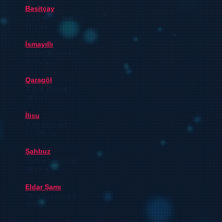
Bəsitçay
(
Zəngilan rayonu
)
107 ha.
İsmayıllı
(
İsmayıllı rayonu
)
5778 ha.
Qaragöl
(
Laçın rayonu
)
240 ha.
İlisu
(
Qax rayonu
)
17 381 ha.
Şahbuz
(
Şahbuz rayonu
)
3139 ha.
Eldar Şamı
(
Samux rayonu
)
392 ha.