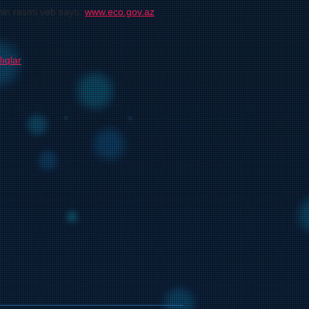
nin rəsmi veb saytı:
www.eco.gov.az
ıqlar