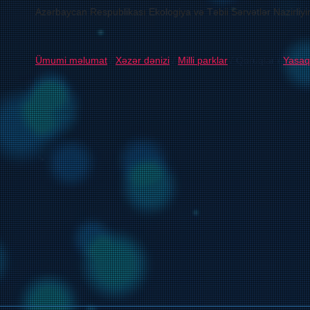
Azərbaycan Respublikası Ekologiya və Təbii Sərvətlər Nazirliyi
Ümumi məlumat
/
Xəzər dənizi
/
Milli parklar
/ Qoruqlar /
Yasaql