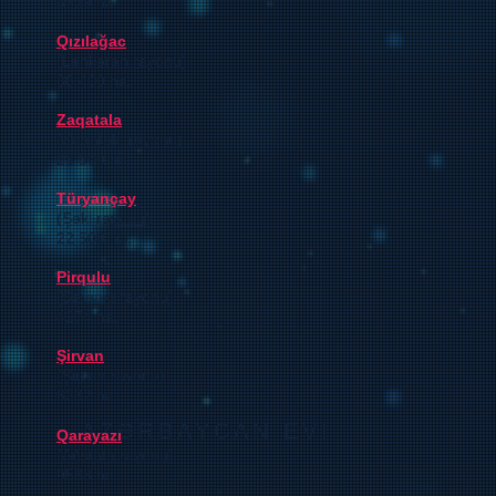
6739 ha.
Qızılağac
(
Lənkəran rayonu
)
88 400
ha.
Zaqatala
(
Zaqatala rayonu
)
23 800
ha.
Türyançay
(
Şəki rayonu
)
22 500 ha.
Pirqulu
(
Şamaxı rayonu
)
4274 ha.
Şirvan
(Şirvan rayonu)
6232 ha.
AZƏRBAYCAN EVİ
Qarayazı
(
Ağstafa rayonu
)
9568 ha.