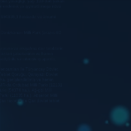
əbiət yasaqlığı, yaşı 100-dən yuxarı
tar endemik və qiymətli meşə növü
si 594939,1 hektardır və ümumi
Dənizkənarı Milli Park (ərazisi 80
zəsinə və inkişafına dair tələblərin
raziləri şəbəkəsinin və həmin
ədyönlü və intensiv iş aparılır.
rəncamları ilə Türyançay Dövlət
 Təbiət Qoruğu, Qarayazı Dövlət
 ha. genişləndirilmiş və həmin
 MR-da Ordubad Milli Parkı (12131
rkı (54374 ha.), Ağ-göl Milli
 Parkı (11035 ha.), Abşeron Milli
 Qax rayonunda Qax dövlət təbiət