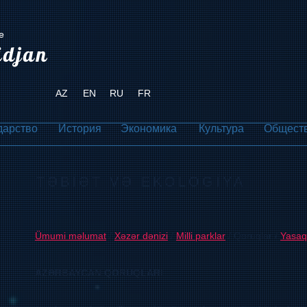
е
idjan
AZ
EN
RU
FR
дарство
История
Экономика
Культура
Общест
TƏBİƏT VƏ EKOLOGİYA
Ümumi məlumat
/
Xəzər dənizi
/
Milli parklar
/ Qoruqlar /
Yasaql
AZƏRBAYCAN QORUQLARI