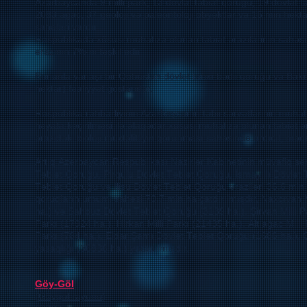
Azərbaycanda 9 milli park, 13 dövlət təbiət qoruğu, 19 dövlət t
2083 ağac, 37 geoloji və paleontoloji obyektlər və 15 min hek
sahələri vardır.
Respublikada xüsusi mühafizə olunan təbiət ərazilərinin sahə
ərazinin 7%-ni təşkil edir.
Bununla yanaşı bir Qobustan dövlət tarixi-bədii qoruğu və Bakı 
hektar) fəaliyyət göstərirlər.
Respublika rəhbərliyinin Azərbaycanın təbii sərvətlərinin mühafi
həyata keçirilməsi ilə əlaqədar xüsusi mühafizə olunan təbiət ə
ərazidəki bioloji müxtəlifliyin qorunması sahəsində ardıcıl, məqs
Artıq Azərbaycan Respublikası Nazirlər Kabinetinin müvafiq sə
Təbiət Qoruğu, Pirqulu Dövlət Təbiət Qoruğu, İsmayıllı Dövlət
Təbiət Qoruğu və İlisu Dövlət Təbiət Qoruğu əraziləri 36,6 min
qoruqların ümumi sahəsi 70,7 min ha çatdırılmışdır, Naxçıvan
ha.) və Şahbuz Dövlət Təbiət Qoruğu (3139 ha.), Şirvan Milli Pa
Parkı (17924 ha.), Hirkan Milli Parkı (21435 ha.), Altıağac Milli
Parkı (784 ha.), Eldar Şamı Dövlət Təbiət Qoruğu (1686 ha.),
yasaqlığı (36836 ha.) yaradılmışdır.
Göy-Göl
(
Göygöl rayonu
)