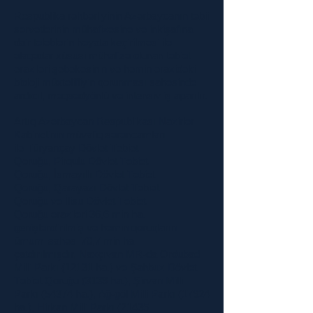
Respublika rəhbərliyinin Azərbaycanın təbii
sərvətlərinin mühafizəsinə və inkişafına
dair tələblərin həyata keçirilməsi ilə
əlaqədar xüsusi mühafizə olunan təbiət
əraziləri şəbəkəsinin və həmin ərazidəki
bioloji müxtəlifliyin qorunması sahəsində
ardıcıl, məqsədyönlü və intensiv iş aparılır.
Artıq Azərbaycan Respublikası Nazirlər
Kabinetinin müvafiq sərəncamları
ilə Türyançay Dövlət Təbiət
Qoruğu, Pirqulu Dövlət Təbiət
Qoruğu, İsmayıllı Dövlət Təbiət
Qoruğu, Qarayazı Dövlət Təbiət
Qoruğu və İlisu Dövlət Təbiət
Qoruğu əraziləri 36,6 min ha.
genişləndirilmiş və həmin qoruqların
ümumi sahəsi 70,7 min ha
çatdırılmışdır, Naxçıvan MR-da Ordubad
Milli Parkı (12131 ha.) və Şahbuz Dövlət
Təbiət Qoruğu (3139 ha.), Şirvan Milli
Parkı (54374 ha.), Ağ-göl Milli Parkı (17924
ha.), Hirkan Milli Parkı (21435