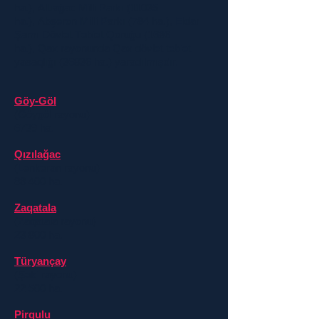
ha.), Altıağac Milli Parkı (11035
ha.), Abşeron Milli Parkı (784 ha.), Eldar
Şamı Dövlət Təbiət Qoruğu (1686
ha.), Qax rayonunda Qax dövlət təbiət
yasaqlığı (36836 ha.) yaradılmışdır.
Göy-Göl
(
Göygöl rayonu
)
6739 ha.
Qızılağac
(
Lənkəran rayonu
)
88 400
ha.
Zaqatala
(
Zaqatala rayonu
)
23 800
ha.
Türyançay
(
Şəki rayonu
)
22 500 ha.
Pirqulu