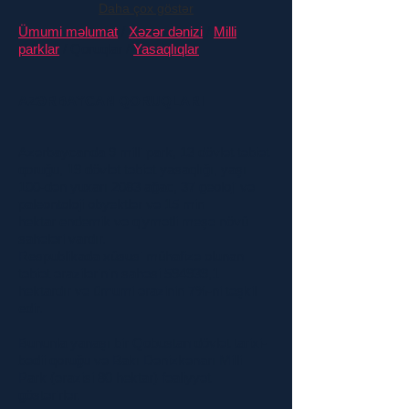
Daha çox göstər
Ümumi məlumat
/
Xəzər dənizi
/
Milli
parklar
/ Qoruqlar /
Yasaqlıqlar
AZƏRBAYCAN QORUQLARI
Azərbaycanda 9 milli park, 13 dövlət təbiət
qoruğu, 19 dövlət təbiət yasaqlığı, yaşı
100-dən yuxarı 2083 ağac, 37 geoloji və
paleontoloji obyektlər və 15 min
hektar endemik və qiymətli meşə növü
sahələri vardır.
Respublikada xüsusi mühafizə olunan
təbiət ərazilərinin sahəsi 594939,1
hektardır və ümumi ərazinin 7%-ni təşkil
edir.
Bununla yanaşı bir Qobustan dövlət tarixi-
bədii qoruğu və Bakı Dənizkənarı Milli
Park (ərazisi 80 hektar) fəaliyyət
göstərirlər.