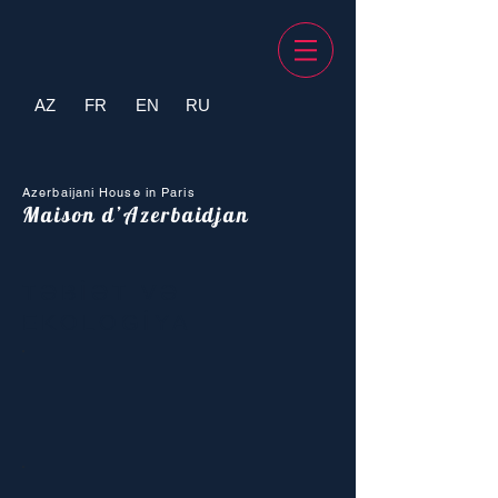
AZ
FR
EN
RU
Azerbaijani House in Paris
Maison d’Azerbaidjan
TƏBİƏT VƏ
EKOLOGİYA