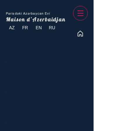
Parisdəki Azərbaycan Evi
Maison d’Azerbaidjan
AZ
FR
EN
RU
MƏTBƏX