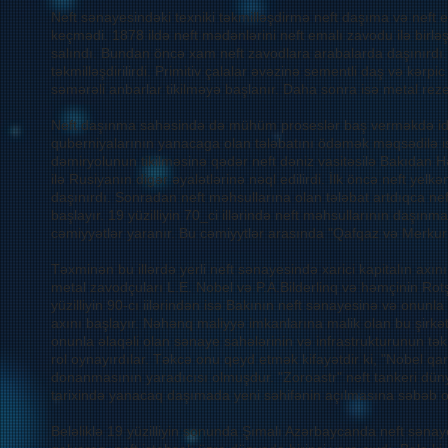
Neft sənayesindəki texniki təkmilləşdirmə neft daşıma və nef
keçmədi. 1878 ildə neft mədənlərini neft emalı zavodu ilə birləş
salındı. Bundan öncə xam neft zavodlara arabalarda daşınırdı. B
təkmilləşdirilirdi. Primitiv çalalar əvəzinə sementli daş və kər
səmərəli anbarlar tikilməyə başlanır. Daha sonra isə metal rez
Neft daşınma sahəsində də mühüm proseslər baş verməkdə idi. 
quberniyalarının yanacaga olan tələbatını ödəmək məqsədilə i
dəmiryolunun tikilməsinə qədər neft dəniz vasitəsilə Bakıdan H
ilə Rusiyanın digər əyalətlərinə nəql edilirdi. İlk öncə neft yelk
daşınırdı. Sonradan neft məhsullarına olan tələbat artdıqca 
başlayır. 19 yüzilliyin 70_ci illərində neft məhsullarının daşınm
cəmiyyətlər yaranır. Bu cəmiyytlər arasında "Qafqaz və Merkuri"
Təxminən bu illərdə yerli neft sənayesində xarici kapitalın axın
metal zavodçuları L.E. Nobel və P.A.Bilderlinq və həmçinin Rotşil
yüzilliyin 90-cı iilərindən isə Bakının neft sənayesinə və onunla 
axını başlayır. Nəhənq maliyyə imkanlarına malik olan bu şirkə
onunla əlaqəli olan sənaye sahələrinin və infrastrukturunun tə
rol oynayırdılar. Təkcə onu qeyd etmək kifayətdir ki, "Nobel qar
donanmasının yaradıcısı olmuşdur. "Zoroastr" neft tankeri dünya
tarixində yanacaq daşımada yeni səhifənin açılmasına səbəb o
Beləliklə 19 yüzilliyin sonunda Şımalı Azərbaycanda neft sənaye