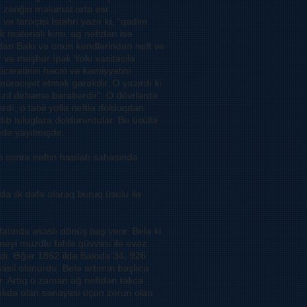
a zənğin məlumat orta əsr
ə tarixçisi İstəhri yazır ki, "qədim
 materialı kimi, ag neftdən isə
dan Bakı və onun kəndlərindən neft və
ır və məşhur İpək Yolu vasitəsilə
ticarətinin həcm və kəmiyyətini
üraciyət etmək gərəkdir. O yazırdı ki
zıl dirhəmə bərabərdir". O dövrlərdə
ırdı, o təbii yolla neftlə dolduqdan
ıb tuluglara doldururdular. Bu üsülla
də yayılmışdır.
 sonra neftin hasilatı sahəsində
a ilk dəfə olaraq buruq üsulu ilə
üfatında əsaslı dönüş baş verir. Belə ki
məyi muzdlu fəhlə qüvvəsi ilə əvəz
rdi. Əğər 1862 ildə Bakıda 34, 926
asil olunurdu. Belə artımın başlıca
r. Artıq o zaman ağ neftdən təkcə
əkdə olan sənayəsi üçün zəruri olan