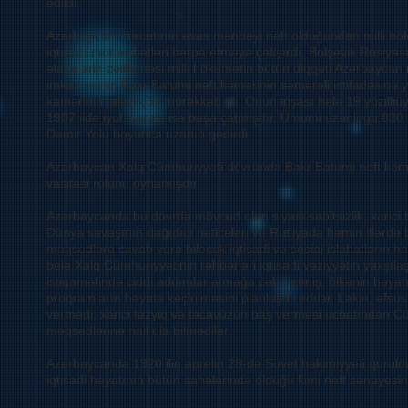
edildi.
Azərbaycan ixracatının əsas mənbəyi neft olduğundan milli hö
iqtisadı münasibətləri bərpa etməyə çalışırdı. Bolşevik Rusiyas
əlaqələrin zəifləməsi milli hökumətin bütün diqqəti Azərbaycan
imkan verən Bakı-Batumi neft kəmərinin səmərəli istifadəsinə
kəmərinin taleyi çox mürəkkəb idi. Onun inşası hələ 19 yüzilliü
1907 ildə iyul ayında isə başa çatmışdır. Ümumi uzunlugu 830
Dəmir Yolu boyunca uzanıb gedirdi.
Azərbaycan Xalq Cümhuriyyəti dövründə Bakı-Batumi neft kəmə
vasitəsi rolunu oynamışdır.
Azərbaycanda bu dövrdə mövcud olan siyası sabitsizlik, xaric
Dünya savaşının dağıdıcı nəticələri və Rusiyada həmin illərdə 
məqsədlərə cavab verə biləcək iqtisadi və sosial islahatların hə
belə Xalq Cümhuriyyətinin rəhbərləri iqtisadi vəziyyətin yaxşıla
istiqamətində ciddi addımlar atmağa cəhd etmiş, ölkənin həyatı
proqramların həyata keçirilməsini planlaşdırırdılar. Lakin, əfsus
vermədi, xarici təzyiq və təcavüzün baş verməsi ucbatından Cüm
məqsədlərinə nail ola bilmədilər.
Azərbaycanda 1920 ilin aprelin 28-də Sovet hakimiyyəti quruldu
iqtisadi həyatının bütün sahələrində olduğu kimi neft sənayesin