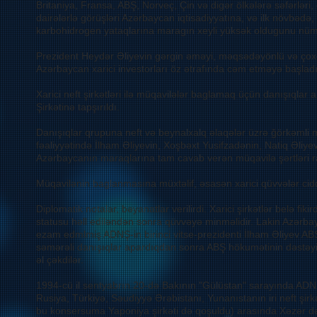
Britaniya, Fransa, ABŞ, Norveç, Çin və digər ölkələrə səfərləri,
dairələrlə görüşləri Azərbaycan iqtisadiyyatına, və ilk növbəd
karbohidrogen yataqlarına maragın xeyli yüksək oldugunu nüma
Prezident Heydər Əliyevin gərgin əməyi, məqsədəyönlü və çoxcə
Azərbaycan xarici investorları öz ətrafında cəm etməyə başladı
Xarici neft şirkətləri ilə müqavilələr baglamaq üçün danışıqlar
Şirkətinə tapşırıldı.
Danışıqlar qrupuna neft və beynalxalq əlaqələr üzrə ğörkəmli m
fəaliyyətində İlham Əliyevin, Xoşbəxt Yusifzadənin, Natiq Əliye
Azərbaycanın maraqlarına tam cavab verən müqavilə şərtləri raz
Müqavilənin baglanmasına müxtəlif, əsasən xarici qüvvələr cid
Diplomatik notalar, bəyanatlar verilirdi. Xarici şirkətlər belə fiki
statusu həll ediləndən sonra qüvvəyə minməlidir. Lakin Azərb
ezam edmlmiş ADNŞ-in birinci vitse-prezidenti İlham Əliyev ABŞ-
səmərəli danışıqlar apardıqdan sonra ABŞ hökumətinin dəstəyi s
əl çəkdilər.
1994-cü il sentyabrın 20-də Bakının "Gülüstan" sarayında ADNŞ
Rusiya, Türkiyə, Səudiyyə Ərəbistanı, Yunanıstanın iri neft şirk
bu konsersuma Yaponiya şirkəti də qoşuldu) arasında Xəzər d