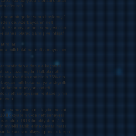
i, 1901 ildə dünyada istehsal olunan
yına düşürdü.
və ondan bir qədər sonra başlamış 1
mlədən də, Azərbaycanın neft
də də Azərbaycan neft sənayesi ölkə
e sahəsi olaraq qalmış və inkişaf
atırdılar.
ra milli hökümət neft sənayesinin
lər tərəfindən əldən ələ keçməsi
tı xeyli azalmışdır. Halbuki neft
özülünü və ölkə əhalisinin 76%-nin
rbaycan milli hökümət yarandığı ilk
 addımlar müəyyənləşdirdi.
ldı, neft sənayesinin rentabelliyinin
 olundu.
eft sənayesinin milliləşdirilməsini
18 il oktyabrın 6-da neft sənayesi
rarı oldu. 1918 ilin oktyabrın 7-də
n əvvəlki sahibilərinə qaytarılması
sində xususi mülkiyyət prinsipi bərpa