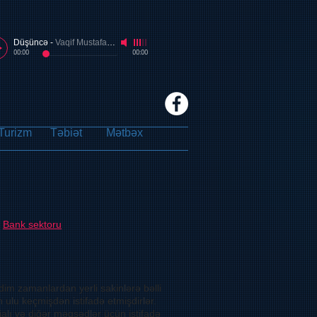
Düşüncə
-
Vaqif Mustafazadə
00:00
00:00
Turizm
Təbiət
Mətbəx
/
Bank sektoru
im zamanlardan yerli sakinlərə bəlli
ulu keçmişdən istifadə etmişdirlər.
alı və diğər məqsədlər üçün istifadə