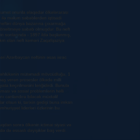
kumət onunla əlaqədar ölkələrarası
ı ilə məlum səbəblərdən iqtisadi
 neftini dünya bazarına çıxarmağa
 yönəltməyə səbəb olmuşdur. Bu neft
yin sonlarında - 1897 ildə başlanmış,
 km olan neft kəməri Zaqafqaziya
ri Azərbaycan neftinin əsas ixrac
i təhlükənin mütəmadi mövcüdluğu, 1
baş verən proseslər ölkədə milli
yata keçirilməsini lənğidirdi. Bunula
şması və sosial problemlərin həlli
nı canlandıra biləcək müxtəlif
lar olsun ki, tarixin gedişi buna imkan
huriyyət liderləri özlərinin bu
qdan sonra ölkənin ictimai siyasi və
də də əssaslı dəyişiklər baş verdi.