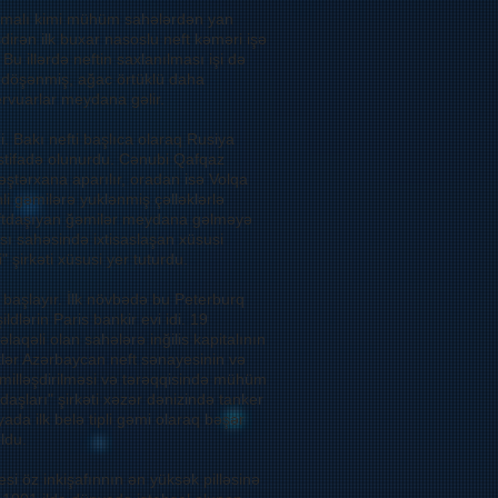
t emalı kimi mühüm sahələrdən yan
dirən ilk buxar nasoslu neft kəməri işə
u illərdə neftin saxlanılması işi də
pic döşənmiş, ağac örtüklü daha
ervuarlar meydana gəlir.
Bakı nefti başlıca olaraq Rusiya
stifadə olunurdu. Cənubi Qafqaz
əştərxana aparılır, oradan isə Volqa
ənli gəmilərə yuklənmiş çəlləklərlə
neftdaşıyan ğəmilər meydana gəlməyə
ası sahəsində ixtisaslaşan xüsusi
 şirkəti xüsusi yer tuturdu.
ı başlayır. İlk növbədə bu Peterburq
dlərin Paris bankir evi idi. 19
əlaqəli olan sahələrə inğilis kapitalının
tlər Azərbaycan neft sənayesinin və
kmilləşdirilməsi və tərəqqisində mühüm
daşları" şirkəti xəzər dənizində tanker
da ilk belə tipli gəmi olaraq bəşər
ldu.
si öz inkişafınnın ən yüksək pilləsinə