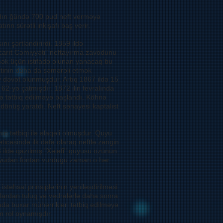
ikdın ğündə 700 pud neft verməyə
nn sürətli inkişafı baş verir.
ı şərtləndirirdi. 1859 ildə
carıt Cəmiyyəti" neftayırma zavodunu
tmək üçün istifadə olunan yanacaq bu
itinin daha da səmərəli etmək
v dəvət olunmuşdur. Artıq 1867 ildə 15
 62-yə çatmışdır. 1872 ilin fevralında
rə tətbiq edilməyə başlandı. Köhnə
i dönüş yaratdı. Neft sənayesi kaptalist
n tətbiqi ilə əlaqəli olmuşdur. Quyu
ticəsində ilk dəfə olaraq neftlə zəngin
 ildə qazılmış "Xələfi" quyusu özünün
Quyudan fontan vurdugu zaman o hər
 istehsal prinsiplərinin yeniləşdirilməsi
yulardan tuluq və vedrələrlə daha sonra
rmada buxar mühərrikləri tətbiq edilməyə
m rol oynamışdır.