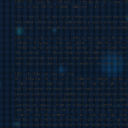
1920 il 12 mayda İnqilab Komitəsinin verdiyi dekret əssasında b
sərvətlər respublika dövlətinin mülkiyyəti elan edildi.
1920 il mayın 27-də dərc edilmiş dekret əsasında neft sənayəsi
respublika neft sənayesinin milliləşdirilmiş müəssisələrinin ida
qaydasının müəyyən edilməsi Azərbaycan Neft Komitəsi tərəfind
1921 ildə ölkədə yaranmış içtimai böhranı aradan qaldırmaq m
yeni iqtisadi siyasət kimi tanınan iqtisadi islahatlar həyata ke
keçiddən sonra aparılmış yenidənqurma işləri nəticəsində Azə
dönüş yarandı. 1921 ilin sentyabr ayından etibarən Azərbaycan
təsərrufat hesabına keçirilən müstəqil Azərneft trestinə çevrildi. 
neftin xaricdə avadanlıqla mübadilə edilməsi məsələlərində müə
1920 ildə Bakı rayonunda geoloji
Sovet Dövründə neft və qaz ehtiyalatlarının kəşfiyyatı hasilatı 
intelektual və istehsal potensialı Azərabycanın müstəqilliyi şə
etdi. Azərbaycanın müstəqiliyinin möhkəmlənməsi prosesi ölkə i
sənayesinin inkişafına üzvi şəkildə baglıdır. Bu səbəbdən də keçə
90-cı iilərin əvvəlində respublikada baş verən siyasi və sosial-i
Qarabag münaqişəsi, ölkəmizin blokadası, iqtisadiyyata ilk nö
təsir ğöstərdi. Yalnız Heydər Əliyevin respublika rəhbərliyinə q
və sosial həyatında pozitiv dəyişiklərin əsasını qoymaga imkan 
Azərbaycanın yeni dövlət neft strateğiyası hazırlandı və uğurl
Azərbaycan neft sənayesində yeni eranın başlanğıcı idi. Prezi