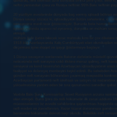
qalxaraq, neft istehsalı üzrə dünyada birinci yerə çıxdı. Belə k
neftin yarısından çoxu və Rusiya neftinin 95% Bakı neftinin pa
20 yüzilliyin əvvələrində dünyada baş vermiş iqtisadi böhran 
Dünya savaşı sözsüz ki, iqtisadiyyatın bütün sahələrinə, o cü
sənayesinə mənfi təsir ğöstərmişdir. Bununla belə həmin illər
iqtisadiyyatında aparıcı rol oynamış, dünyada ən mühüm sənay
etmişdi.
mühüm ğəlir ğətirə biləcək ixrac məhsulu kimi bir çox ölkələrə s
1918 ildə Azərbaycanda Xalq Cumbüriyyəti elan olunduqdan son
dirçəlməsi işinə diqqət və qaygı ğöstərməyə başlayır.
1 Dünya savaşının sonlarında Bakının dəfələrlə müxtəlif qüvvə
nəticəsində neft sənayesi ciddi itkilərə məruz qalmış, neft hasila
sənayesi və kənd təsərrufatı Azərbaycan iqtisadiyyatının əsas 
fəaliyyət və dolanışıq mənbəyini təşkil edirdi. Bu səbəbdən Azə
gündən neft sənaysini böhrandan çıxarmaq məqsədilə konkret
Azərbaycan parlamenti neft istehsalı və satışını öz nəzarətinə a
yüksəlməsinə yardım edən bir sıra qanunverici sənədlər qəbul
Vaxtıilə Bakı Şura Komissarlıqı Sovet Rusiyanın arzusu naminə n
elan etmişdi. Buna ğörə də milli hökümətin ilk zəruri addıımı 19
müəssisələrinin öz əvvəlki sahiblərinə qaytarılması haqqında qə
neft mədən və zavodlarının, Xəzər ticarət donanması gəmilərini
barəsində hökümətin dekreti nəşr olundu. Beləliklə neft sənaye