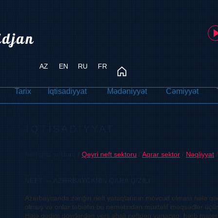
idjan
AZ
EN
RU
FR
Tarix
İqtisadiyyat
Mədəniyyət
Cəmiyyət
İQTİSADİYYAT
Neft-qaz sektoru
/
Qeyri neft sektoru
/
Aqrar sektor
/
Nəqliyyat
NEFT — AZƏRBAYCANIN QARA QIZILI
Azərbaycanda zənğin neft yataqlarının mövcud olması hələ qəd
olmuş və onlar təbiətin bu nemətindən müxtəlif məqsədlər üçün 
Hələ qədim dövrlərdən yerli əhali neftdən yanacaq, hərb materi