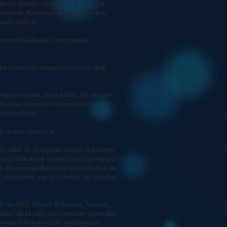
 onun dövlət rəhbərləri və işguzar
ə, Xəzərin Azərbaycan sektorundakı
yiş etdirdi.
hətli fəaliyyəti nəticəsində
.
 aparılması Azərbaycan Dövlət Neft
ütəxəssislər daxil edildi. Bu qrupun
vin rolu xüsusən səmərəli oldu,
ılaşdırıldı.
di mane olurdular.
rdə idilər ki, müqavilə Xəzər dənizinin
aycan hökuməti tərəfindən Vaşinqtona
da enerğetika nazirliyi rəhbərləri ilə
ayəsində xarici şirkətlər bu fikirdən
 ilə ABŞ, Böyük Britaniya, Norveç,
ətləri daxil olan konsorsium (sonralar
ənizinin Azərbaycan sektorunda