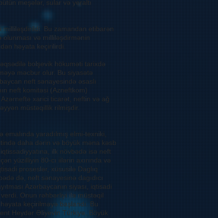
ütün meşələr, sular və yeraltı
 milliləşdirildi. Bu zamandan etibarən
rə olunması və milliləşdirmənin
ən həyata keçirilirdi.
əqsədilə bolşevik hökuməti tarixdə
çirməyə məcbur olur. Bu siyasətə
rbaycan neft sənayesində əsaslı
ın neft komitəsi (Azneftkom)
Azərneftə xarici ticarət, neftin və ağ
yyən müstəqillik rilmişdir.
və emalında yaradılmış elmi-texniki,
raitində daha dərin və böyük məna kəsb
qtissadiyyatına, ilk növbədə isə neft
n yüzilliyin 80-cı iilərin axırında və
qtisadi proseslər, xüsusilə Daglıq
vbədə də, neft sənayesinə dagıdıcı
ayıtması Azərbaycanın siyası, iqtisadi
verdi. Onun rəhbərliyi ilə müstəqil
a həyata keçirilməyə başlandı. Bu
dent Heydər Əliyevin Türkiyə, Böyük