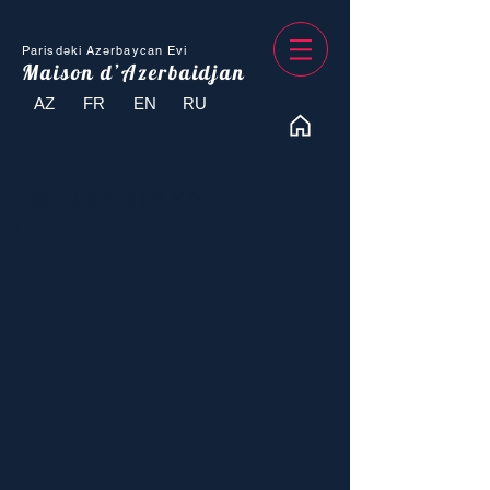
Parisdəki Azərbaycan Evi
Maison d’Azerbaidjan
AZ
FR
EN
RU
İQTİ
SADİ
YYAT