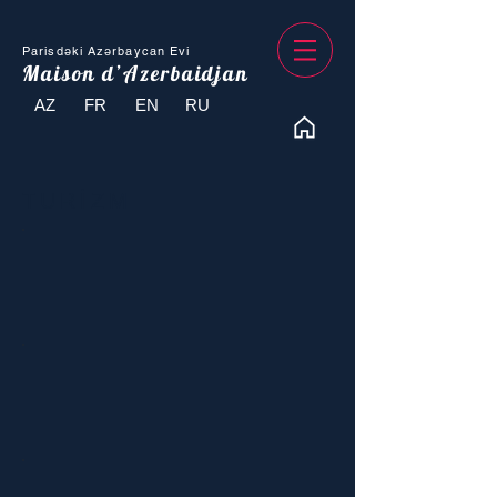
Parisdəki Azərbaycan Evi
Maison d’Azerbaidjan
AZ
FR
EN
RU
TURİZM