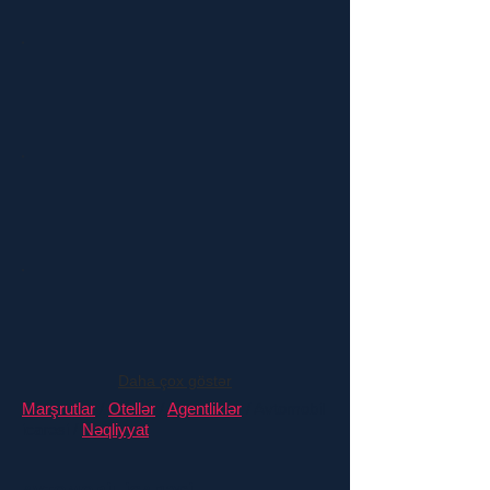
Daha çox göstər
Marşrutlar
/
Otellər
/
Agentliklər
/ Avtomobil
icarəsi /
Nəqliyyat