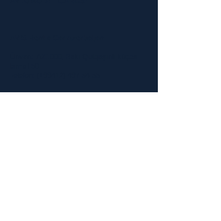
AVTOMOBİL İCARƏSİ
AVIS Rent a Car Azerbaijan
Ünvan: AZ1000, Bakı Qutqaşınlı küçəsi
Ismail 50
Telefon: (+99412) 497-54-55
BAKI Rent Service
Ünvan: AZ1000, Bakı, İzmir 7 A
Telefon: (+99412) 511-11-44
HERTZ Azerbaijan
Ünvan: AZ1000, Bakı Rafieva Nəcəfqulu
14
Telefon: (+99412) 437-59-95