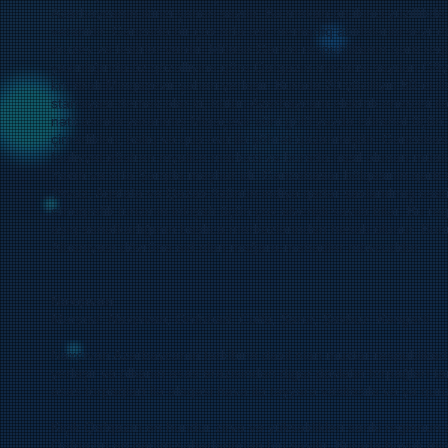
Azərbaycanın ikinci şəhəri sayılır. Bu məkan on ikinci yüzillik
vətənidir. Gəncədə bir çox orta əsr memarlıq abidələrini sey
muzey və teatrlar vardır. Müasir Gəncə respublikanın qərb re
yaxınlığında öz gözəlliyinə görə Qafqazın mirvarisi sayılan Gö
km aralı Mingəçevir şəhəri yerləşir. Burada 20 yüzilliyin 50-ci il
stansiyası demək olar ki, bütün Azərbaycanı elektrik enercisi ilə
nəticəsində yaranmış Migəçevir süni gölü yayda istirahət üçün 
çimərlikləri, balıq və quş ovu ilə şöhrət qazanmışdır. Gəncəba
fəaliyyət göstrən myalicə mərkəzi və burada hasil olunan müali
Yaxın və orta Şərqdə məşhur idi. Gəncəbasar bölgəsinin qərb ə
Tovuz, Aqstafa və Qazax özünün indiyə qədər saxlanılmış əsatiri
etnoqrafik turizmin inkişafı üçün çox əlverişli sayıla bilər. Bu r
aşıq sənətkarlığının başlıca mərkəzlərindən hesab olunur. Bu
Albaniyası dövrünə aid olan mağara-məbədlər mövcuddur.
Naxçıvan
Marşrut: Naxçıvan, Ordubad, Culfa, Şərur, Şaxbuz, Kəngərli.
Naxçıvan Azərbaycanın tərkibinə daxil olan muxtar respublikad
yerləşir və ölkənin əsas ərazisindən digər dövlətin torpağları t
əsas torpaqları ilə əlaqəsi hava ilə təyyarə vasitəsilə və ya quru
Kiçik Qafqazın ən hundur zirvə və yüksəklikləri sanki regionun 
Qafqazın ən qədim şəhərlərindən biri sayılır. Burada böyük miq