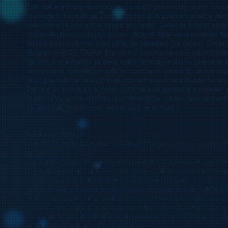
Bakı şəhərinin paytaxt statusu onun bir çox muzey, teatr, ko
mərkəzləri, beynəlxalq sərgi, biznes toplantılarının əylənjə yerlər
mərkəzinə çevrilməsinə səbəb olmuşdur. Şəhərdə kifayət qədər y
mətbəxlərdə ixtisaslaşan müasir dizaynlı kafe və restoranlar fəal
hissəsi hesab olunan İçəri şəhərdə yerləşən Qız qalası, Şirvan
divarları YUNESKO-nun Dunya İrsi Siyahısına daxil edilmişdilər. 
ujaldılmış memarlığı öz bədii üslub xüsusiyyətləri ilə turistlərin
sənayesinin yüksəlişi və milli burcuazianın yarandığı dövrə t
bədii ənənələrini birləşdirərək özünəməxsus bir üslubda tikilən bi
Bakının ətrafında da turistlər üçün bir sıra jazibədar obyektl
gözəl narın quma malik müasir çiməkliklər, qədim tarix və mədən
sayılan palçıq vulkanları, yanar dağ və s. Vardır.
Lənkaran-Astara
Marşrut: Səlyan-Biləsuvar-Cəlilabad-Masallı-Lənkəran-Lerik-As
Bu marşrut ölkənin cənub-şərq əyalətlərindən keçərək, əsas eti
İran sərhədinə qədər uzanır. Bu marşrut ölkənin subtropik bölg
keçir. Bu reğion özünün uzunömürlü sakinləri, nadir (relikt) flo
quş və balıqdan ibarət özünəməxsus mətbəxi, zəngin folkloru və
memarlıq obyektlərinin çoxluğu ilə xarakterizə edilə bilər. Bu ər
Avropa ornitologiyası üçün çox kəsərli sayılan Qızıl Ağac qoruğ
və müalicəvi xarakterli obyektləri (mineral sular və vannalar), gö
üçün əlverişli imkanları ilə məşhurdur.