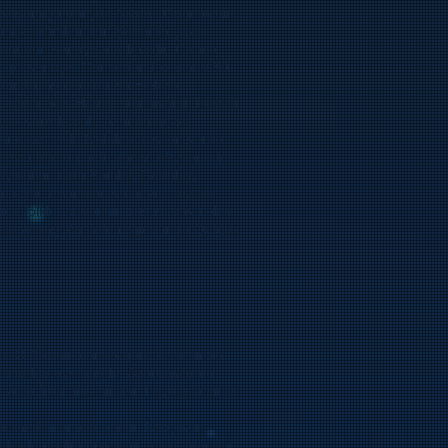
də yaşamış dahi şair Nizami Gəncəvinin
r etmək mümkündür. Şəhərdə çoxlu
gionunun sənaye mərkəzidir. Gəncə
y-göl yerləşir. Gəncədən təxminən 80
lərində inşa edilən Su Elektrik
 təmin edir. Həmin stansiyanın tikintisi
çox yararlı olub, özünün gözəl
sar ərazisində Nafalan deyilən yerdə
cəvi naftalan nefti qədim dövrlərində
yalətləri olan Şəmkir, Gədəbəy,
 adət, ənənələri və həyat tərzi ilə
egion folklor sənətinin xüsusi növü olan
nula yanaşı Aqstafa regionunda Qafqaz
ır. O ölkənin cənub-qərb hissəsində
ərəfindən ayrılmışdır. Azərbaycanın
 yolla İran ərazisindən həyata keçirilir.
sərhədini əmələ gətirir. Naxçıvan
darda qədim arxeoloji, tarixi, mədəni