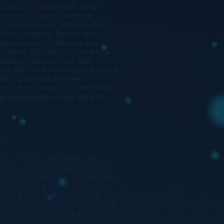
nsert salonu, mehmanxana, idman
inin və d. səjiyyəli tədbirlərin
erli, Avropa, çin, tailand və digər
iyyət göstərirlər. Bakının tarixi
şahlar sarayı kompleksi və qala
Şəhərin 20-ji yüzilliyin əvvələrində
 marağını özünə jəlb edir. Neft
əsadüf edən bu memarlıq Şərqlə Qərbin
r sıra binalarla səjiyyələnir.
ər mövjuddur. Burada böyük miqdarda
iyyət obyektləri, təbiət abidələri
tara.
barilə Xəzər dənizinin sahili boyunca
əsindən Talış dağlarının ətəklərindən
ra və fauna nümünələri, müxtəlif növlü
 sənət nümünələri, təbiət, tarix və
azidə Şirvan və Hirkan milli parkları,
u yerləşir. Marşrut özünün balneoloji
zəl çimərlikləri, balıqçılıq və ovçuluq