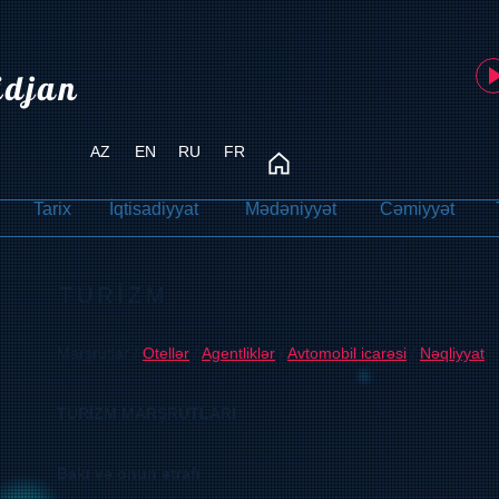
idjan
AZ
EN
RU
FR
Tarix
İqtisadiyyat
Mədəniyyət
Cəmiyyət
TURİZM
Marşrutlar /
Otellər
/
Agentliklər
/
Avtomobil icarəsi
/
Nəqliyyat
TURİZM MARŞRUTLARI
Bakı və onun ətrafı