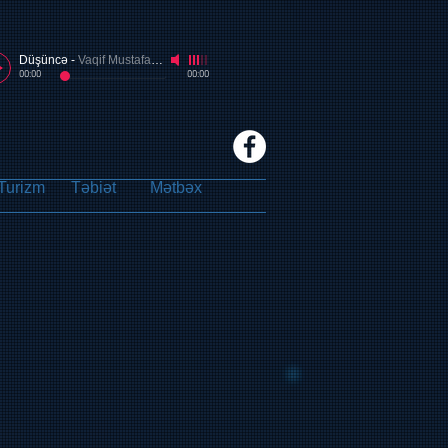
Düşüncə
-
Vaqif Mustafazadə
00:00
00:00
Turizm
Təbiət
Mətbəx