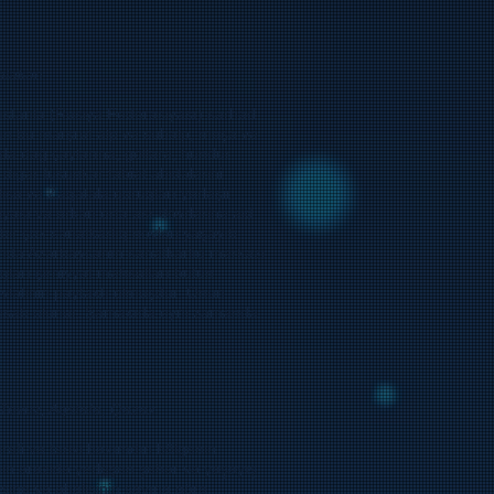
alakən.
stanla (Rusiya Federasiyası) sərhəd
nan bu marşrut alp və subalp, meşə və
da dağ çaylarına, göllərə, hündür
digər füsünkar təbiət abidələrini
su və Zaqatala qoruqları yerləşir.
sı və erkən orta əsr dövrlərinə aid
ir çox sənətkarlıq növləri yaşayıb
ında Azərbaycanın sənətkarlıq mərkəzi
ları şirniyyat məhsulları bütün
lətinin paytaxtı olmuşdur. Onun
i hesab olunur. Şamaxıda eyni zamanda
 Tovuz, Aqstafa, Qazax.
afi və tarixi baxımdın bölgənin
in ərazidə yerləşən şəhər və yaşayış
sinə və əhalisinin sayına görə