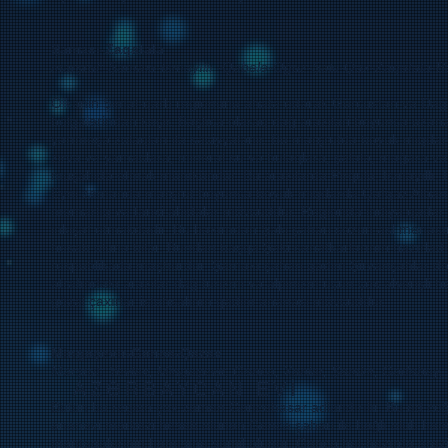
Şamaxı-Zaqatala
marşrut: Şamaxı-İsmayıllı -Qəbələ-Oğuz-Şəki-Qax-Zaqatala-B
Ölkənin Şimal-qərb regionunu əhatə edərək Gürcüstan və Dağı
bölgələrindən keçir. Başlıca olaraq dağ əraziləri boyunca uza
yarımeşə zolaqları ilə səciyyələnir. Bu marşrutda böyük miqdar
zirvə və yamaclara, mineral su və bulaqlara, şəlalə, mağara və 
muşahidə etmək mümkündür. Bu ərazilərdə Pirqulu, İsmayıllı, İli
Eyni zamanda marşrut boyunca böyük miqdarda Qafqaz Albaniya
memarlıq və tarixi abidələr mövcuddur. Regionda indiyə qədər b
inkişaf etməkdədir. Bu baxımdan Şəki şəhəri sözün əsl mənas
hesab oluna bilər. Bundan başqa Şəki sənətkarlarının hazırladıq
respublikada məşhurdur. Şamaxı şəhəri qədim Şirvanşahlar döv
ətrafındakı ərazilər dağ turizmi və alpinizm üçün çox əlverişl
gözəl çaxırlar istehsalının qədim ənənəsi mövcuddur.
Mingəçevir-Gəncə-Qazax
Marşrut: Yevlax, Mingəçevir, Gəncə, Xanlar, Şəmkir, Gədəbəy,
AZƏRBAYCAN EVİ
Bütün bu region çox zaman Gəncəbasar adlandırılır. Bu ad coğr
ənənəvi mərkəzi hesab olunan Gəncə şəhəri ilə bağlı olub həm
məntəqələrinin hamısına şamil olunur. Gəncə hal-hazırda ərazi