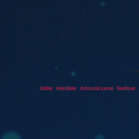
və memarlıq abidələri mövcuddur. Bunlardan bəziləri Ordubad 
kompleks xarakterli, digərləri isə Əlincə qalası, Qarabağlar tü
abidələrdən ibarətdir. Bununla belə onların hamısı nadir tarixi
ulu və zəngin bədii ənənlərindən xəbər verirlər. Naxçıvan 12 y
memar Əcəmi Əbu bəkr oğlu Naxçıvaninin vətənidir. Onun yara
Küseyr türbələri memarlıq tarixində özünəməxsus mövqeyə ma
məktəbinin əsasını təşkil etmişdir. Naxçıvan ərazisində balneol
və bulaqlar (Badamlı, Vayxır, Sirab) aşkar edilibdir. Burada hə
yardım edən Duzdağ mağaraları də mövcuddur. Naxçıvan müasir
Burada çoxlu muzey və teatrlar, sərgi salonları və təhsil ocaqları
Azərbaycanı ziyarət et - Azərbaycanın rəsmi turizm portalı:
www
Marşrutlar /
Otellər
/
Agentliklər
/
Avtomobil icarəsi
/
Nəqliyyat