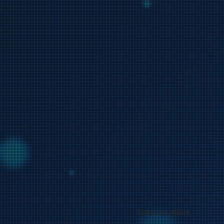
Daha çox göstər