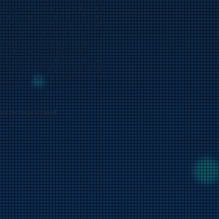
şəhəri və Gəmiqaya rəsmləri kimi
rbəsi, Qazançı körpüsü kimi tək-tük
 və memarlıq abidələri olaraq regionda
üzillikdə yaşayıb-yaratmış məşhur
tdığı Möminə xatun və Yusif ibn
lik olan Naxçıvan memarlıq
oji əhəmiyyətə malik olan müxtəlif su
m də astma xəstəliyinin müalicəsinə
 dinamik inkişaf edən bir şəhərdir.
 fəaliyyət göstərir.
.azerbaijan.travel
.