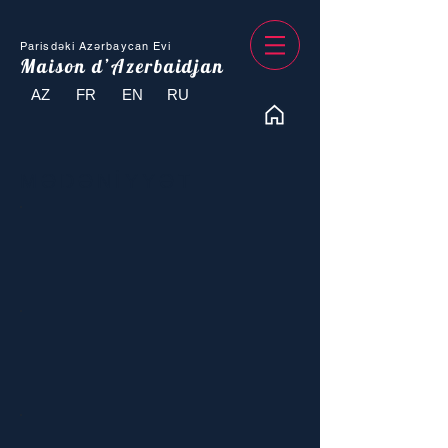
Parisdəki Azərbaycan Evi
Maison d’Azerbaidjan
AZ
FR
EN
RU
MƏDƏNİYYƏT