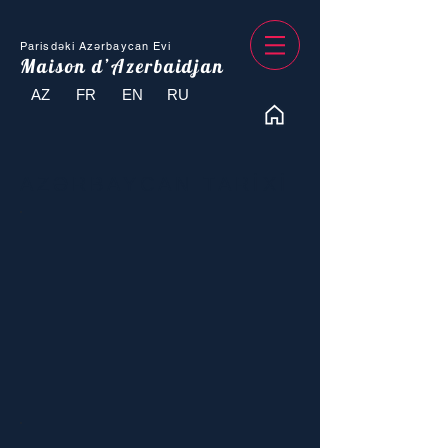
Parisdəki Azərbaycan Evi
Maison d’Azerbaidjan
AZ
FR
EN
RU
AZƏRBAYCAN TARİXİ